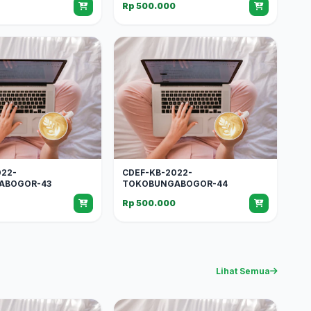
0
Rp 500.000
022-
CDEF-KB-2022-
ABOGOR-43
TOKOBUNGABOGOR-44
0
Rp 500.000
Lihat Semua