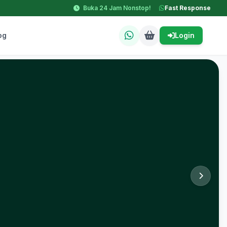
Buka 24 Jam Nonstop!
Fast Response
og
Login