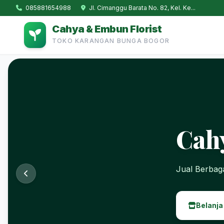
085881654988
Jl. Cimanggu Barata No. 82, Kel. Ke...
Cahya & Embun Florist
TOKO KARANGAN BUNGA BOGOR
Cah
Jual Berba
Belanja