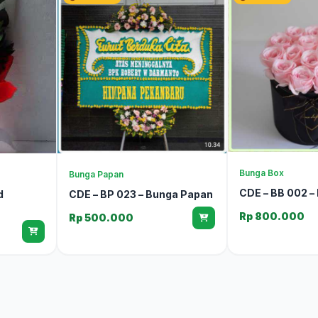
Bunga Box
Bunga Papan
CDE – BB 002 –
d
CDE – BP 023 – Bunga Papan
Rp 800.000
Rp 500.000