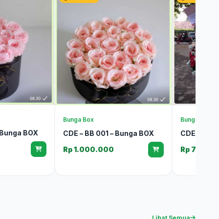
Bunga Box
Bunga Meja
 Bunga BOX
CDE – BB 001 – Bunga BOX
CDE – BM 0
Rp 1.000.000
Rp 750.0
Lihat Semua