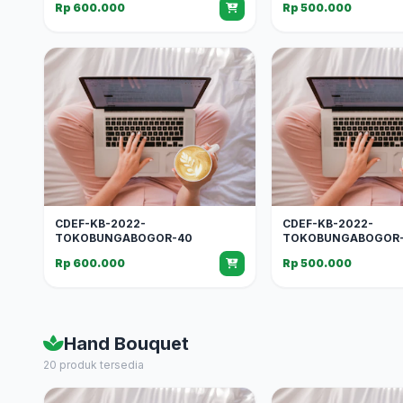
Rp 600.000
Rp 500.000
CDEF-KB-2022-
CDEF-KB-2022-
TOKOBUNGABOGOR-40
TOKOBUNGABOGOR-
Rp 600.000
Rp 500.000
Hand Bouquet
20 produk tersedia