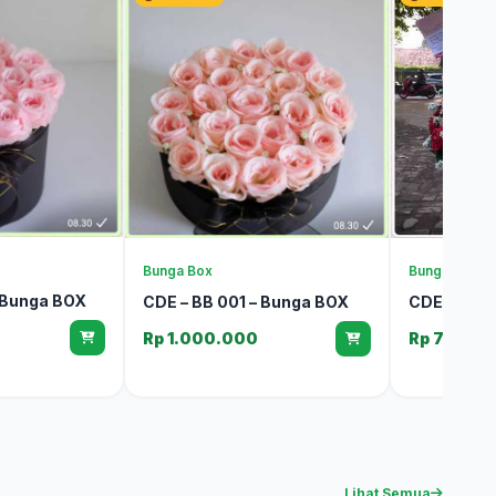
Bunga Box
Bunga Meja
 Bunga BOX
CDE – BB 001 – Bunga BOX
CDE – BM 0
Rp 1.000.000
Rp 750.0
Lihat Semua