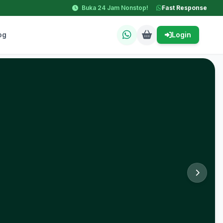
Buka 24 Jam Nonstop!
Fast Response
og
Login