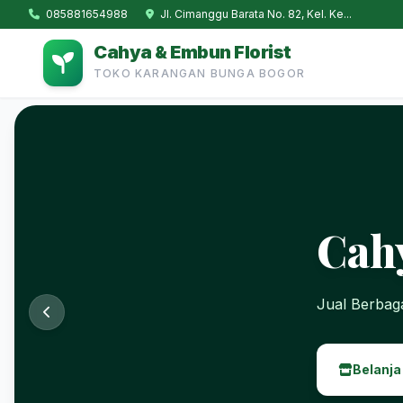
085881654988
Jl. Cimanggu Barata No. 82, Kel. Ke...
Cahya & Embun Florist
TOKO KARANGAN BUNGA BOGOR
Cah
Jual Berba
Belanja