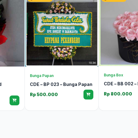
Bunga Box
Bunga Papan
CDE – BB 002 –
d
CDE – BP 023 – Bunga Papan
Rp 800.000
Rp 500.000