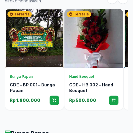
direkomendasikan.
Terlaris
Terlaris
Bunga Papan
Hand Bouquet
Bu
CDE – BP 001 – Bunga
CDE – HB 002 – Hand
C
Papan
Bouquet
P
Rp 1.800.000
Rp 500.000
R