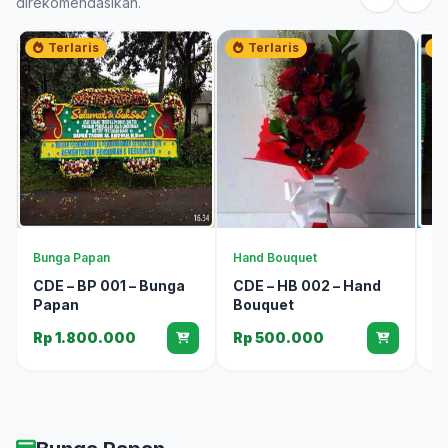
direkomendasikan.
Terlaris
Terlaris
Bunga Papan
Hand Bouquet
Bu
CDE – BP 001 – Bunga
CDE – HB 002 – Hand
C
Papan
Bouquet
P
Rp 1.800.000
Rp 500.000
R