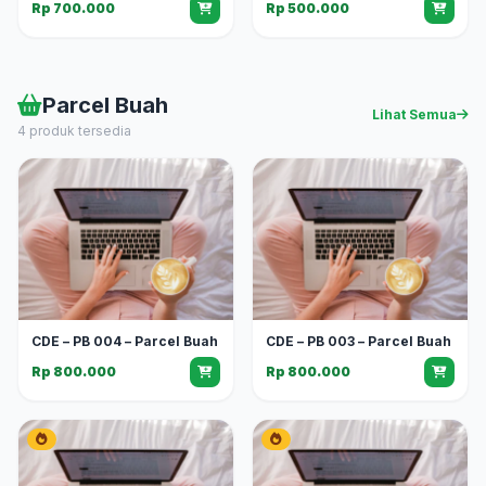
Rp 700.000
Rp 500.000
Parcel Buah
Lihat Semua
4 produk tersedia
CDE – PB 004 – Parcel Buah
CDE – PB 003 – Parcel Buah
Rp 800.000
Rp 800.000