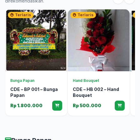
direkomendasikan.
Terlaris
Terlaris
Bunga Papan
Hand Bouquet
Bu
CDE – BP 001 – Bunga
CDE – HB 002 – Hand
C
Papan
Bouquet
P
Rp 1.800.000
Rp 500.000
R