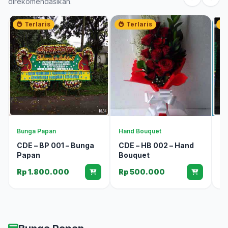
direkomendasikan.
Terlaris
Terlaris
Bunga Papan
Hand Bouquet
Bu
CDE – BP 001 – Bunga
CDE – HB 002 – Hand
C
Papan
Bouquet
P
Rp 1.800.000
Rp 500.000
R