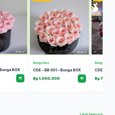
Bunga Box
Bunga Meja
 Bunga BOX
CDE – BB 001 – Bunga BOX
CDE – BM 0
Rp 1.000.000
Rp 750.0
Lihat Semua