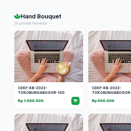
Hand Bouquet
20 produk tersedia
CDEF-KB-2022-
CDEF-KB-2022-
TOKOBUNGABOGOR-100
TOKOBUNGABOGOR-
Rp 1.000.000
Rp 500.000