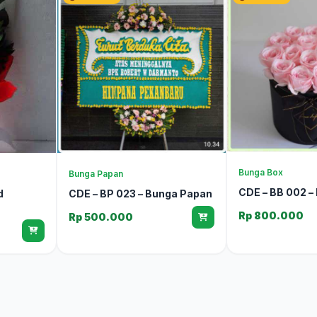
Bunga Box
Bunga Papan
CDE – BB 002 –
d
CDE – BP 023 – Bunga Papan
Rp 800.000
Rp 500.000