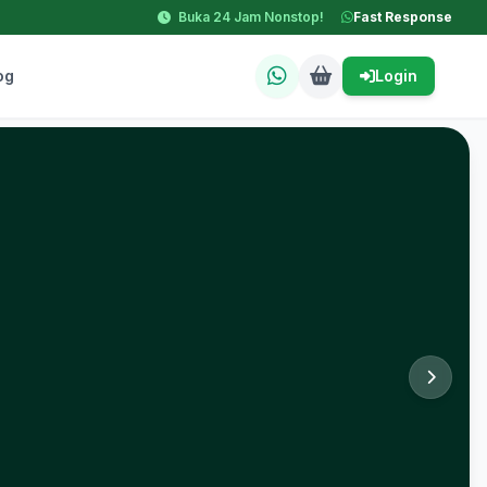
Buka 24 Jam Nonstop!
Fast Response
og
Login