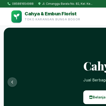
085881654988
Jl. Cimanggu Barata No. 82, Kel. Ke...
Cahya & Embun Florist
TOKO KARANGAN BUNGA BOGOR
Cah
Jual Berba
Belanja