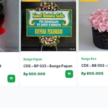
Bunga Box
Bunga Papan
CDE – BB 002 –
d
CDE – BP 023 – Bunga Papan
Rp 800.000
Rp 500.000