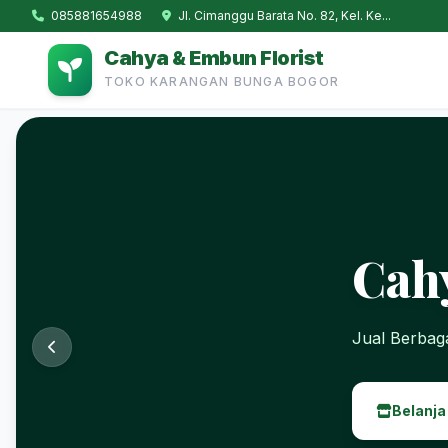
085881654988
Jl. Cimanggu Barata No. 82, Kel. Ke...
Cahya & Embun Florist
TOKO KARANGAN BUNGA BOGOR
Cah
Jual Berba
Belanja