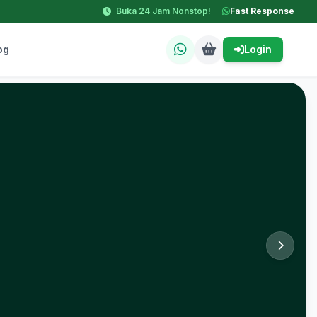
Buka 24 Jam Nonstop!
Fast Response
og
Login