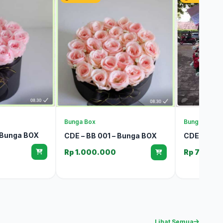
Bunga Box
Bunga Meja
 Bunga BOX
CDE – BB 001 – Bunga BOX
CDE – BM 0
Rp 1.000.000
Rp 750.0
Lihat Semua